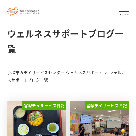
メ
イ
メニュー
ン
ウェルネスサポートブログ一
コ
ン
覧
テ
ン
ツ
浜松市のデイサービスセンター ウェルネスサポート
ウェルネ
へ
スサポートブログ一覧
移
動
富塚デイサービス日記
富塚デイサービス日記