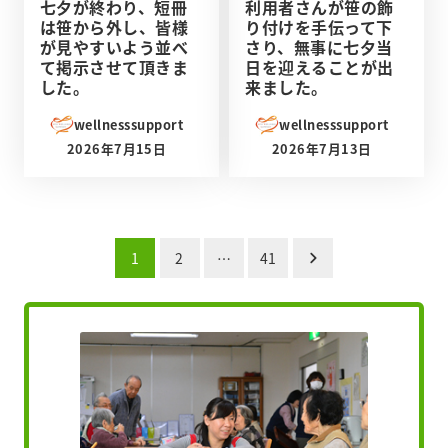
七夕が終わり、短冊
利用者さんが笹の飾
は笹から外し、皆様
り付けを手伝って下
が見やすいよう並べ
さり、無事に七夕当
て掲示させて頂きま
日を迎えることが出
した。
来ました。
wellnesssupport
wellnesssupport
2026年7月15日
2026年7月13日
投稿日
投稿日
投
1
2
…
41
稿
の
ペ
ー
ジ
送