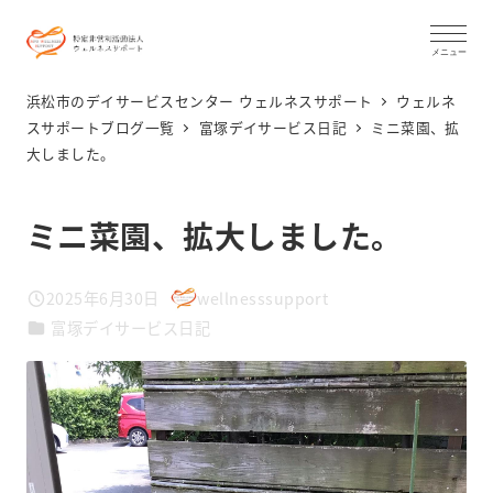
メ
イ
メニュー
ン
浜松市のデイサービスセンター ウェルネスサポート
ウェルネ
コ
スサポートブログ一覧
富塚デイサービス日記
ミニ菜園、拡
大しました。
ン
テ
ン
ミニ菜園、拡大しました。
ツ
へ
2025年6月30日
wellnesssupport
投稿日
著
移
カテゴリー
富塚デイサービス日記
者
動