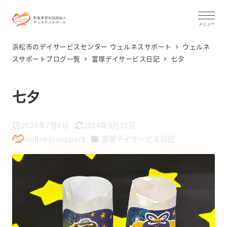
メ
イ
メニュー
ン
浜松市のデイサービスセンター ウェルネスサポート
ウェルネ
コ
スサポートブログ一覧
富塚デイサービス日記
七夕
ン
テ
七夕
ン
ツ
2024年7月6日
2024年9月10日
投稿日
更新日
へ
カテゴリー
wellnesssupport
富塚デイサービス日記
著
移
者
動