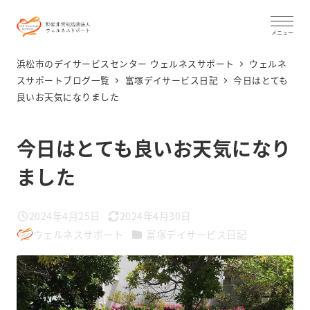
メ
イ
メニュー
ン
浜松市のデイサービスセンター ウェルネスサポート
ウェルネ
コ
スサポートブログ一覧
富塚デイサービス日記
今日はとても
良いお天気になりました️
ン
テ
ン
今日はとても良いお天気になり
ツ
ました️
へ
移
2024年4月25日
2024年4月30日
動
投稿日
更新日
カテゴリー
ウェルネスサポート
富塚デイサービス日記
著
者