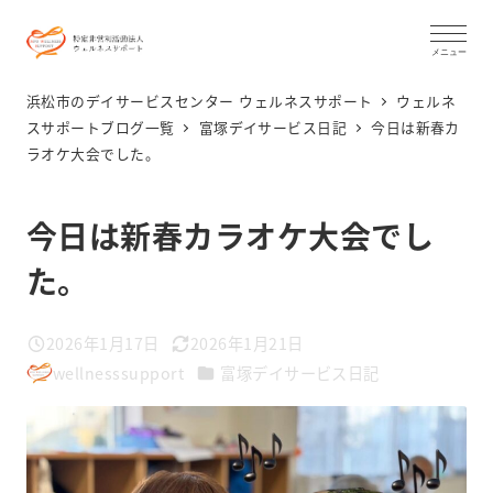
メ
イ
メニュー
ン
浜松市のデイサービスセンター ウェルネスサポート
ウェルネ
コ
スサポートブログ一覧
富塚デイサービス日記
今日は新春カ
ラオケ大会でした。
ン
テ
ン
今日は新春カラオケ大会でし
ツ
た。
へ
移
2026年1月17日
2026年1月21日
動
投稿日
更新日
カテゴリー
wellnesssupport
富塚デイサービス日記
著
者