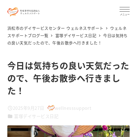
メ
イ
メニュー
ン
浜松市のデイサービスセンター ウェルネスサポート
ウェルネ
コ
スサポートブログ一覧
富塚デイサービス日記
今日は気持ち
の良い天気だったので、午後お散歩へ行きました！
ン
テ
ン
今日は気持ちの良い天気だった
ツ
ので、午後お散歩へ行きまし
へ
た！
移
動
2025年9月27日
wellnesssupport
投稿日
著
カテゴリー
富塚デイサービス日記
者