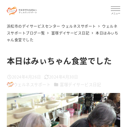
メ
イ
メニュー
ン
浜松市のデイサービスセンター ウェルネスサポート
ウェルネ
コ
スサポートブログ一覧
富塚デイサービス日記
本日はみぃち
ゃん食堂でした
ン
テ
ン
本日はみぃちゃん食堂でした
ツ
へ
2024年4月26日
2024年4月30日
投稿日
更新日
移
カテゴリー
ウェルネスサポート
富塚デイサービス日記
著
動
者