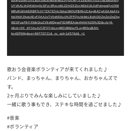
dG9yZS9HT0FLaUFJbE8tWm9IM01FQUVNQTFLbENHTFU3YnBSMUFBQ
UYVAALIAQAVAhg6cGFzc3Rocm91Z2hfZXZlcnN0b3JlL0dPdmpmQnU5W
WRzRU9hNERBRTc0YTZKTE54cDdia1lMQUFBRhUCAsgBACgAGAAbAYg
HdXNlX29pbAExFQAAJoTV0d6E6uU%2FFQIoAkMzLBdAOGZmZmZmZhg
WZGFzaF9iYXNlbGluZV8xMDgwcF92MREAde4HAA%3D%3D&ccb=9-
4&oh=00_AYCduJU7ZFQ7nbLsyWOUMldpcFLoyMI0xsBAH-
bn4DP98g&oe=66F7D721&_nc_sid=1d576d&_=1
歌おう会音楽ボランティアが来てくれました♪
バンド、まっちゃん、まりちゃん、おかちゃんズで
す。
2ヶ月ぶりでみんな楽しみにしていました♪
一緒に歌う事もでき、ステキな時間を過ごせました♪
#音楽
#ボランティア