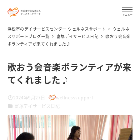
メ
イ
メニュー
ン
浜松市のデイサービスセンター ウェルネスサポート
ウェルネ
コ
スサポートブログ一覧
富塚デイサービス日記
歌おう会音楽
ボランティアが来てくれました♪
ン
テ
ン
歌おう会音楽ボランティアが来
ツ
てくれました♪
へ
移
2024年9月27日
wellnesssupport
動
投稿日
著
カテゴリー
富塚デイサービス日記
者