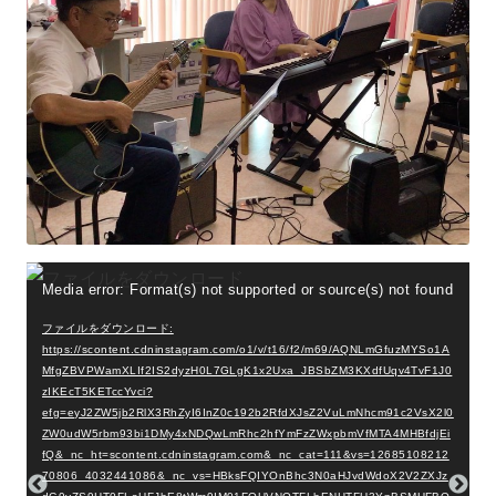
動
Media error: Format(s) not supported or source(s) not found
画
ファイルをダウンロード:
プ
https://scontent.cdninstagram.com/o1/v/t16/f2/m69/AQNLmGfuzMYSo1A
MfgZBVPWamXLIf2IS2dyzH0L7GLgK1x2Uxa_JBSbZM3KXdfUqv4TvF1J0
レ
zIKEcT5KETccYvci?
ー
efg=eyJ2ZW5jb2RlX3RhZyI6InZ0c192b2RfdXJsZ2VuLmNhcm91c2VsX2l0
ZW0udW5rbm93bi1DMy4xNDQwLmRhc2hfYmFzZWxpbmVfMTA4MHBfdjEi
ヤ
fQ&_nc_ht=scontent.cdninstagram.com&_nc_cat=111&vs=12685108212
ー
70806_4032441086&_nc_vs=HBksFQIYOnBhc3N0aHJvdWdoX2V2ZXJz