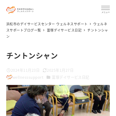
メ
イ
メニュー
ン
浜松市のデイサービスセンター ウェルネスサポート
ウェルネ
コ
スサポートブログ一覧
富塚デイサービス日記
️チントンシャ
ン️
ン
テ
ン
️チントンシャン️
ツ
へ
2024年11月23日
2025年1月27日
投稿日
更新日
移
カテゴリー
wellnesssupport
富塚デイサービス日記
著
動
者