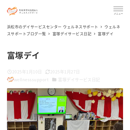
メ
イ
メニュー
ン
浜松市のデイサービスセンター ウェルネスサポート
ウェルネ
コ
スサポートブログ一覧
富塚デイサービス日記
️富塚デイ
ン
テ
️富塚デイ
ン
ツ
2025年1月10日
2025年1月27日
投稿日
更新日
へ
カテゴリー
wellnesssupport
富塚デイサービス日記
著
移
者
動