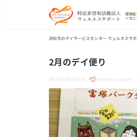
メ
認知症
イ
ーモニ
ン
コ
浜松市のデイサービスセンター ウェルネスサ
ン
テ
2月のデイ便り
ン
ツ
2025年2月15日
wellnesssupport
へ
投稿日
著
移
者
動