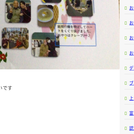
お
お
お
お
デ
ブ
️です
上
富
認