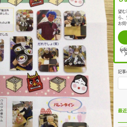
望む
ら、
お伺
記事
最