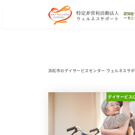
メ
認知症
イ
ーモニ
ン
コ
ン
テ
ン
ツ
浜松市のデイサービスセンター ウェルネスサ
へ
移
動
デイサービス