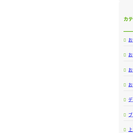
カ
お
お
お
お
デ
ブ
上