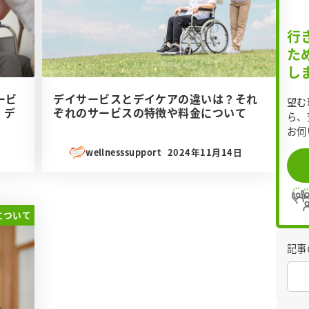
行
た
し
ービ
デイサービスとデイケアの違いは？それ
望む
・デ
ぞれのサービスの特徴や料金について
ら、
お伺
日
wellnesssupport
2024年11月14日
投稿日
について
記事