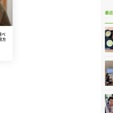
最
選べ
用方
日