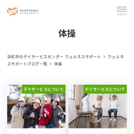
メ
イ
メニュー
ン
体操
コ
ン
テ
浜松市のデイサービスセンター ウェルネスサポート
ウェルネ
ン
スサポートブログ一覧
体操
ツ
へ
移
デイサービスについて
デイサービスについて
動