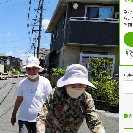
望む
ら、
お伺
記事
最