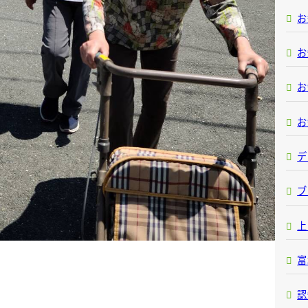
お
お
お
お
デ
ブ
上
富
認