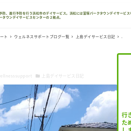
予防、進行予防を行う浜松市のデイサービス。浜松には富塚パークタウンデイサービス
ータウンデイサービスセンターの２拠点。
ポート
ウェルネスサポートブログ一覧
上島デイサービス日記
.
カテゴリー
ellnesssupport
上島デイサービス日記
行
た
し