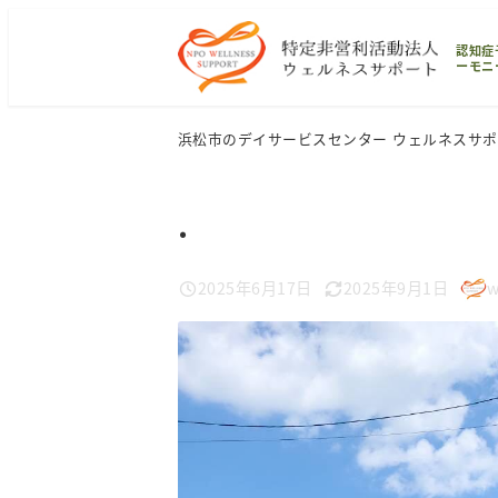
メ
認知症
イ
ーモニ
ン
コ
浜松市のデイサービスセンター ウェルネスサ
ン
テ
.
ン
ツ
2025年6月17日
2025年9月1日
w
へ
投稿日
更新日
著
移
者
動