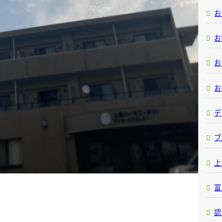
お
お
お
お
デ
ブ
上
富
認