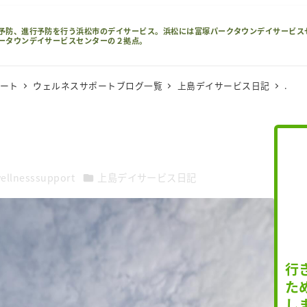
予防、進行予防を行う浜松市のデイサービス。浜松には富塚パークタウンデイサービス
ータウンデイサービスセンターの２拠点。
ポート
ウェルネスサポートブログ一覧
上島デイサービス日記
.
カテゴリー
ellnesssupport
上島デイサービス日記
行
た
し