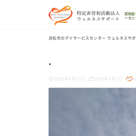
メ
認知症
イ
ーモニ
ン
コ
浜松市のデイサービスセンター ウェルネスサ
ン
テ
.
ン
ツ
2025年6月13日
2025年9月1日
w
へ
投稿日
更新日
著
移
者
動