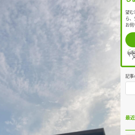
望む
ら、
お伺
記事
最