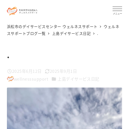
メ
イ
メニュー
ン
浜松市のデイサービスセンター ウェルネスサポート
ウェルネ
コ
スサポートブログ一覧
上島デイサービス日記
.
ン
テ
.
ン
ツ
2025年6月12日
2025年9月1日
投稿日
更新日
へ
カテゴリー
wellnesssupport
上島デイサービス日記
著
移
者
動