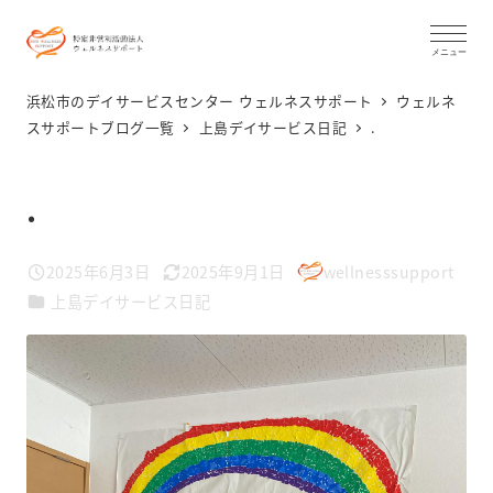
メ
イ
メニュー
ン
浜松市のデイサービスセンター ウェルネスサポート
ウェルネ
コ
スサポートブログ一覧
上島デイサービス日記
.
ン
テ
.
ン
ツ
2025年6月3日
2025年9月1日
wellnesssupport
投稿日
更新日
著
へ
カテゴリー
上島デイサービス日記
者
移
動