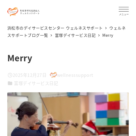
メ
イ
メニュー
ン
浜松市のデイサービスセンター ウェルネスサポート
ウェルネ
コ
スサポートブログ一覧
富塚デイサービス日記
Merry
ン
テ
Merry
ン
ツ
2025年12月27日
wellnesssupport
投稿日
著
へ
カテゴリー
富塚デイサービス日記
者
移
動