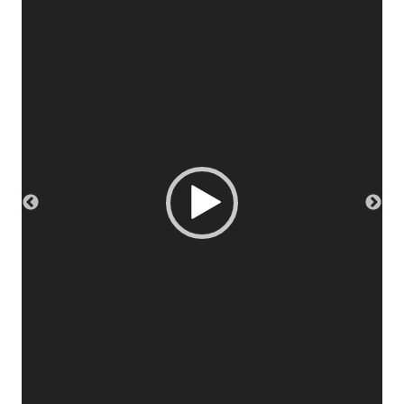
画
プ
レ
ー
ヤ
ー